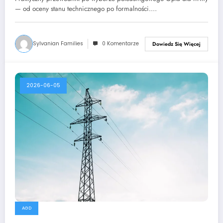
— od oceny stanu technicznego po formalności.…
Sylvanian Families
0 Komentarze
Dowiedz Się Więcej
2026-06-05
AGD