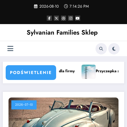
Skip
2026-08-10
7:14:27 PM
to
content
Sylvanian Families Sklep
Przyczepka samochodowa do remontu z papierami — jak ku
PODŚWIETLENIE
2026-07-10