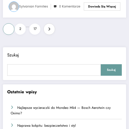
Sylvanian Families
0 Komentarze
Dowiedz Się Więcej
Stronicowanie
…
1
2
17
wpisów
Szukaj
Szukaj
Ostatnie wpisy
Najlepsze wycieraczki do Mondeo Mk4 — Bosch Aerotwin czy
Oximo?
Naprawa kokpitu: bezpieczeństwo i styl