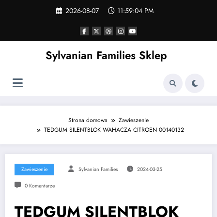
Skip
2026-08-07
11:59:05 PM
to
content
Sylvanian Families Sklep
Strona domowa
Zawieszenie
TEDGUM SILENTBLOK WAHACZA CITROEN 00140132
Zawieszenie
Sylvanian Families
2024-03-25
0 Komentarze
TEDGUM SILENTBLOK