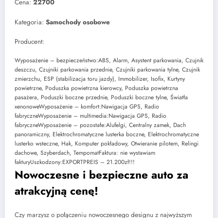
Cena:
22700
Kategoria:
Samochody osobowe
Producent:
Wyposażenie – bezpieczeństwo:ABS, Alarm, Asystent parkowania, Czujnik
deszczu, Czujniki parkowania przednie, Czujniki parkowania tylne, Czujnik
zmierzchu, ESP (stabilizacja toru jazdy), Immobilizer, Isofix, Kurtyny
powietrzne, Poduszka powietrzna kierowcy, Poduszka powietrzna
pasażera, Poduszki boczne przednie, Poduszki boczne tylne, Światła
xenonoweWyposażenie – komfort:Nawigacja GPS, Radio
fabryczneWyposażenie – multimedia:Nawigacja GPS, Radio
fabryczneWyposażenie – pozostałe:Alufelgi, Centralny zamek, Dach
panoramiczny, Elektrochromatyczne lusterka boczne, Elektrochromatyczne
lusterko wsteczne, Hak, Komputer pokładowy, Otwieranie pilotem, Relingi
dachowe, Szyberdach, TempomatFaktura: nie wystawiam
fakturyUszkodzony:EXPORTPREIS – 21.200zł!!!
Nowoczesne i bezpieczne auto za
atrakcyjną cenę!
Czy marzysz o połączeniu nowoczesnego designu z najwyższym