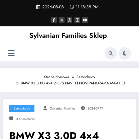
Skip
2026-08-08
11:18:39 PM
to
content
Sylvanian Families Sklep
Strona domowa
Samochody
BMW X3 3.0D 4×4 218PS NAVI XENON PANORAMA M-PAKIET
Samochody
Sylvanian Families
2024-07-17
0 Komentarze
BMW X3 3.0D 4×4