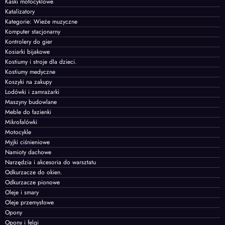
Kaski motocyklowe
Katalizatory
Kategorie: Wieże muzyczne
Komputer stacjonarny
Kontrolery do gier
Kosiarki bijakowe
Kostiumy i stroje dla dzieci.
Kostiumy medyczne
Koszyki na zakupy
Lodówki i zamrażarki
Maszyny budowlane
Meble do łazienki
Mikrofalówki
Motocykle
Myjki ciśnieniowe
Namioty dachowe
Narzędzia i akcesoria do warsztatu
Odkurzacze do okien.
Odkurzacze pionowe
Oleje i smary
Oleje przemysłowe
Opony
Opony i felgi