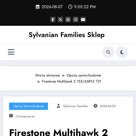
Skip
2026-08-07
9:05:22 PM
to
content
Sylvanian Families Sklep
Strona domowa
Opony samochodowe
Firestone Multihawk 2 155/65R13 73T
Opony Samochodowe
Sylvanian Families
2024-06-02
0 Komentarze
Firestone Multihawk 2