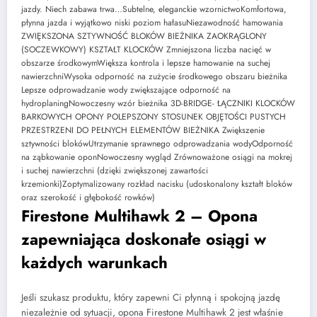
jazdy. Niech zabawa trwa…Subtelne, eleganckie wzornictwoKomfortowa,
płynna jazda i wyjątkowo niski poziom hałasuNiezawodność hamowania
ZWIĘKSZONA SZTYWNOŚĆ BLOKÓW BIEŻNIKA ZAOKRĄGLONY
(SOCZEWKOWY) KSZTAŁT KLOCKÓW Zmniejszona liczba nacięć w
obszarze środkowymWiększa kontrola i lepsze hamowanie na suchej
nawierzchniWysoka odporność na zużycie środkowego obszaru bieżnika
Lepsze odprowadzanie wody zwiększające odporność na
hydroplaningNowoczesny wzór bieżnika 3D-BRIDGE- ŁĄCZNIKI KLOCKÓW
BARKOWYCH OPONY POLEPSZONY STOSUNEK OBJĘTOŚCI PUSTYCH
PRZESTRZENI DO PEŁNYCH ELEMENTÓW BIEŻNIKA Zwiększenie
sztywności blokówUtrzymanie sprawnego odprowadzania wodyOdporność
na ząbkowanie oponNowoczesny wygląd Zrównoważone osiągi na mokrej
i suchej nawierzchni (dzięki zwiększonej zawartości
krzemionki)Zoptymalizowany rozkład nacisku (udoskonalony kształt bloków
oraz szerokość i głębokość rowków)
Firestone Multihawk 2 – Opona
zapewniająca doskonałe osiągi w
każdych warunkach
Jeśli szukasz produktu, który zapewni Ci płynną i spokojną jazdę
niezależnie od sytuacji, opona Firestone Multihawk 2 jest właśnie