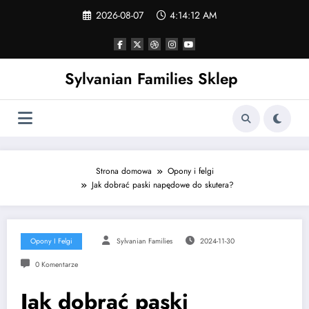
Skip
2026-08-07
4:14:12 AM
to
content
Sylvanian Families Sklep
Strona domowa
Opony i felgi
Jak dobrać paski napędowe do skutera?
Opony I Felgi
Sylvanian Families
2024-11-30
0 Komentarze
Jak dobrać paski