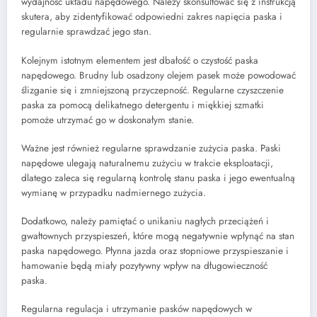
wydajność układu napędowego. Należy skonsultować się z instrukcją
skutera, aby zidentyfikować odpowiedni zakres napięcia paska i
regularnie sprawdzać jego stan.
Kolejnym istotnym elementem jest dbałość o czystość paska
napędowego. Brudny lub osadzony olejem pasek może powodować
ślizganie się i zmniejszoną przyczepność. Regularne czyszczenie
paska za pomocą delikatnego detergentu i miękkiej szmatki
pomoże utrzymać go w doskonałym stanie.
Ważne jest również regularne sprawdzanie zużycia paska. Paski
napędowe ulegają naturalnemu zużyciu w trakcie eksploatacji,
dlatego zaleca się regularną kontrolę stanu paska i jego ewentualną
wymianę w przypadku nadmiernego zużycia.
Dodatkowo, należy pamiętać o unikaniu nagłych przeciążeń i
gwałtownych przyspieszeń, które mogą negatywnie wpłynąć na stan
paska napędowego. Płynna jazda oraz stopniowe przyspieszanie i
hamowanie będą miały pozytywny wpływ na długowieczność
paska.
Regularna regulacja i utrzymanie pasków napędowych w