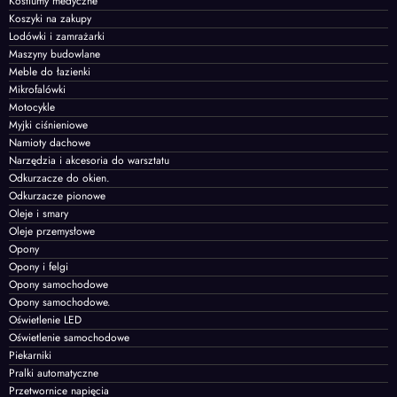
Kostiumy medyczne
Koszyki na zakupy
Lodówki i zamrażarki
Maszyny budowlane
Meble do łazienki
Mikrofalówki
Motocykle
Myjki ciśnieniowe
Namioty dachowe
Narzędzia i akcesoria do warsztatu
Odkurzacze do okien.
Odkurzacze pionowe
Oleje i smary
Oleje przemysłowe
Opony
Opony i felgi
Opony samochodowe
Opony samochodowe.
Oświetlenie LED
Oświetlenie samochodowe
Piekarniki
Pralki automatyczne
Przetwornice napięcia