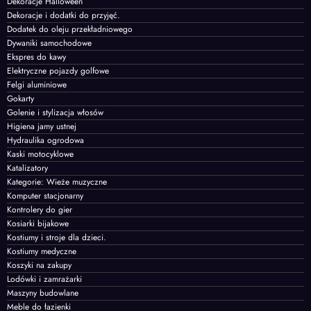
Dekoracje Halloween
Dekoracje i dodatki do przyjęć.
Dodatek do oleju przekładniowego
Dywaniki samochodowe
Ekspres do kawy
Elektryczne pojazdy golfowe
Felgi aluminiowe
Gokarty
Golenie i stylizacja włosów
Higiena jamy ustnej
Hydraulika ogrodowa
Kaski motocyklowe
Katalizatory
Kategorie: Wieże muzyczne
Komputer stacjonarny
Kontrolery do gier
Kosiarki bijakowe
Kostiumy i stroje dla dzieci.
Kostiumy medyczne
Koszyki na zakupy
Lodówki i zamrażarki
Maszyny budowlane
Meble do łazienki