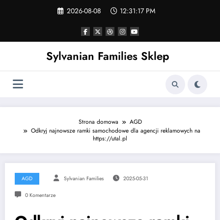
Skip
2026-08-08
12:31:17 PM
to
content
Sylvanian Families Sklep
Strona domowa
AGD
Odkryj najnowsze ramki samochodowe dla agencji reklamowych na
https://utal.pl
AGD
Sylvanian Families
2025-05-31
0 Komentarze