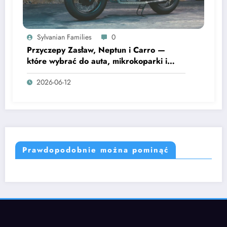
Sylvanian Families
0
Przyczepy Zasław, Neptun i Carro —
które wybrać do auta, mikrokoparki i
motocykla
2026-06-12
Prawdopodobnie można pominąć