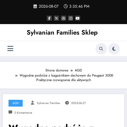
Skip
2026-08-07
3:35:47 PM
to
content
Sylvanian Families Sklep
Strona domowa
AGD
Wygodne podróże z bagażnikiem dachowym do Peugeot 3008:
Praktyczne rozwiązanie dla aktywnych
AGD
Sylvanian Families
2025-06-27
0 Komentarze