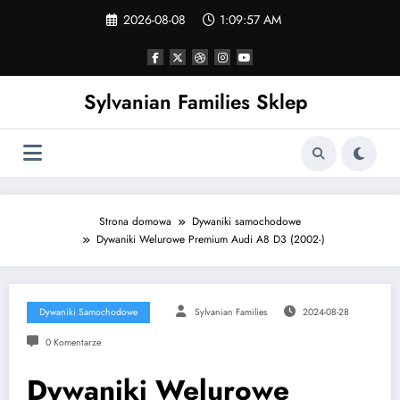
Skip
2026-08-08
1:09:57 AM
to
content
Sylvanian Families Sklep
Strona domowa
Dywaniki samochodowe
Dywaniki Welurowe Premium Audi A8 D3 (2002-)
Dywaniki Samochodowe
Sylvanian Families
2024-08-28
0 Komentarze
Dywaniki Welurowe