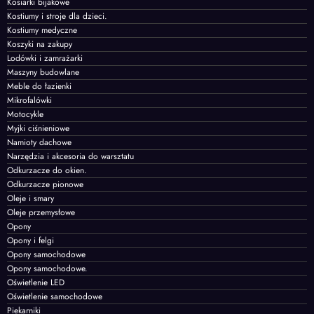
Kosiarki bijakowe
Kostiumy i stroje dla dzieci.
Kostiumy medyczne
Koszyki na zakupy
Lodówki i zamrażarki
Maszyny budowlane
Meble do łazienki
Mikrofalówki
Motocykle
Myjki ciśnieniowe
Namioty dachowe
Narzędzia i akcesoria do warsztatu
Odkurzacze do okien.
Odkurzacze pionowe
Oleje i smary
Oleje przemysłowe
Opony
Opony i felgi
Opony samochodowe
Opony samochodowe.
Oświetlenie LED
Oświetlenie samochodowe
Piekarniki