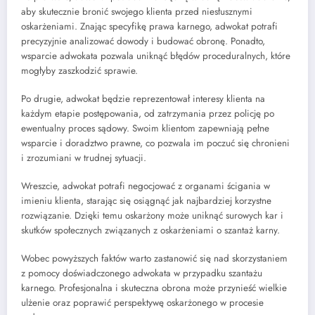
aby skutecznie bronić swojego klienta przed niesłusznymi
oskarżeniami. Znając specyfikę prawa karnego, adwokat potrafi
precyzyjnie analizować dowody i budować obronę. Ponadto,
wsparcie adwokata pozwala uniknąć błędów proceduralnych, które
mogłyby zaszkodzić sprawie.
Po drugie, adwokat będzie reprezentował interesy klienta na
każdym etapie postępowania, od zatrzymania przez policję po
ewentualny proces sądowy. Swoim klientom zapewniają pełne
wsparcie i doradztwo prawne, co pozwala im poczuć się chronieni
i zrozumiani w trudnej sytuacji.
Wreszcie, adwokat potrafi negocjować z organami ścigania w
imieniu klienta, starając się osiągnąć jak najbardziej korzystne
rozwiązanie. Dzięki temu oskarżony może uniknąć surowych kar i
skutków społecznych związanych z oskarżeniami o szantaż karny.
Wobec powyższych faktów warto zastanowić się nad skorzystaniem
z pomocy doświadczonego adwokata w przypadku szantażu
karnego. Profesjonalna i skuteczna obrona może przynieść wielkie
ulżenie oraz poprawić perspektywę oskarżonego w procesie