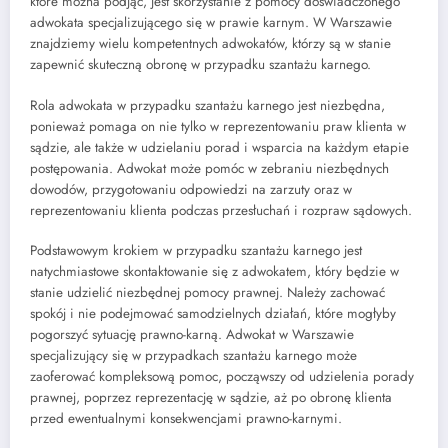
które można podjąć, jest skorzystanie z pomocy doświadczonego
adwokata specjalizującego się w prawie karnym. W Warszawie
znajdziemy wielu kompetentnych adwokatów, którzy są w stanie
zapewnić skuteczną obronę w przypadku szantażu karnego.
Rola adwokata w przypadku szantażu karnego jest niezbędna,
ponieważ pomaga on nie tylko w reprezentowaniu praw klienta w
sądzie, ale także w udzielaniu porad i wsparcia na każdym etapie
postępowania. Adwokat może pomóc w zebraniu niezbędnych
dowodów, przygotowaniu odpowiedzi na zarzuty oraz w
reprezentowaniu klienta podczas przesłuchań i rozpraw sądowych.
Podstawowym krokiem w przypadku szantażu karnego jest
natychmiastowe skontaktowanie się z adwokatem, który będzie w
stanie udzielić niezbędnej pomocy prawnej. Należy zachować
spokój i nie podejmować samodzielnych działań, które mogłyby
pogorszyć sytuację prawno-karną. Adwokat w Warszawie
specjalizujący się w przypadkach szantażu karnego może
zaoferować kompleksową pomoc, począwszy od udzielenia porady
prawnej, poprzez reprezentację w sądzie, aż po obronę klienta
przed ewentualnymi konsekwencjami prawno-karnymi.