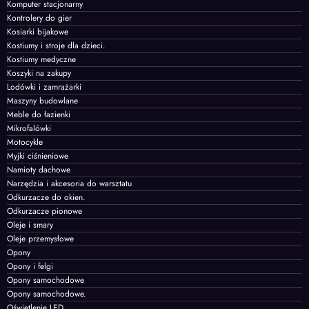
Komputer stacjonarny
Kontrolery do gier
Kosiarki bijakowe
Kostiumy i stroje dla dzieci.
Kostiumy medyczne
Koszyki na zakupy
Lodówki i zamrażarki
Maszyny budowlane
Meble do łazienki
Mikrofalówki
Motocykle
Myjki ciśnieniowe
Namioty dachowe
Narzędzia i akcesoria do warsztatu
Odkurzacze do okien.
Odkurzacze pionowe
Oleje i smary
Oleje przemysłowe
Opony
Opony i felgi
Opony samochodowe
Opony samochodowe.
Oświetlenie LED