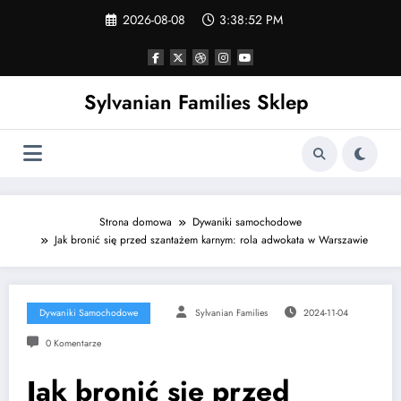
Skip
2026-08-08
3:38:53 PM
to
content
Sylvanian Families Sklep
Strona domowa
Dywaniki samochodowe
Jak bronić się przed szantażem karnym: rola adwokata w Warszawie
Dywaniki Samochodowe
Sylvanian Families
2024-11-04
0 Komentarze
Jak bronić się przed