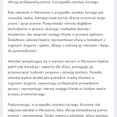
oferują profesjonalną pomoc w przypadku szantażu karnego.
Rola adwokata w Warszawie w przypadku szantażu karnego jest
niezwykle istotna. Adwokat może pomóc ofierze zrozumieć swoje
prawa i opcje prawne. Przeprowadzi również dogłębne
dochodzenie w sprawie, zbierając niezbędne dowody i
świadectwa, aby wesprzeć swojego klienta w procesie sądowym.
Dodatkowo, adwokat będzie reprezentować ofiarę w kontaktach z
organami ścigania i sądem, dbając o ochronę jej interesów i dążąc
do sprawiedliwości.
Adwokat specjalizujący się w szantażu karnym w Warszawie będzie
pełnił rolę doradczą i wsparcia dla ofiary, pomagając jej
przezwyciężyć trudności związane z sytuacją szantażu. Ponadto,
adwokat będzie działał jako pośrednik między klientem a
organami ścigania, zapewniając profesjonalne prowadzenie
sprawy i reprezentując interesy swojego klienta na każdym etapie
procesu prawno-karnego.
Podsumowując, w przypadku szantażu karnego, kluczową rolę
odgrywa adwokat w Warszawie, który oferuje kompleksową pomoc
prawna i reprezentację. Dzięki wsparciu adwokata, ofiara szantażu