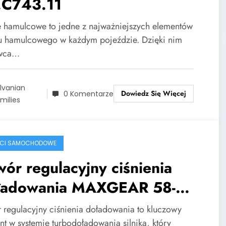
.C743.11
e hamulcowe to jedne z najważniejszych elementów
u hamulcowego w każdym pojeździe. Dzięki nim
owca…
lvanian
Dowiedz Się Więcej
0 Komentarze
milies
ŚCI SAMOCHODOWE
ór regulacyjny ciśnienia
ładowania MAXGEAR 58-
86
 regulacyjny ciśnienia doładowania to kluczowy
nt w systemie turbodoładowania silnika, który