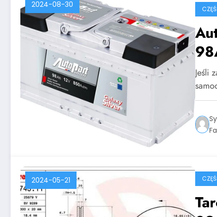
2024-08-30
CZĘ
Aut
98
Jeśli
samoc
Sy
Fa
CZĘ
2024-05-21
Ta