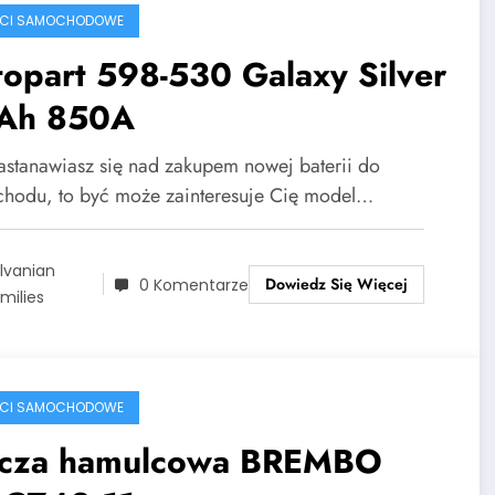
ŚCI SAMOCHODOWE
opart 598-530 Galaxy Silver
Ah 850A
 zastanawiasz się nad zakupem nowej baterii do
hodu, to być może zainteresuje Cię model…
lvanian
Dowiedz Się Więcej
0 Komentarze
milies
ŚCI SAMOCHODOWE
rcza hamulcowa BREMBO