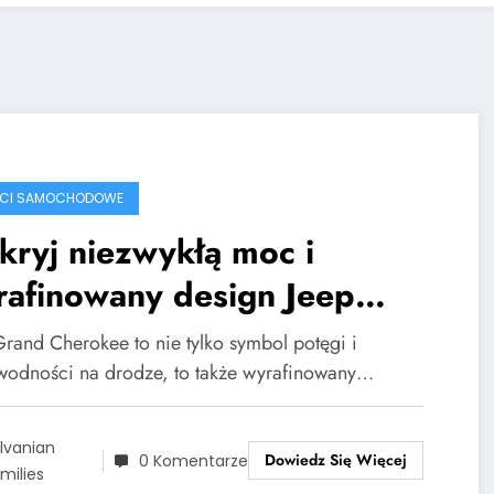
ŚCI SAMOCHODOWE
ryj niezwykłą moc i
rafinowany design Jeep
and Cherokee
Grand Cherokee to nie tylko symbol potęgi i
wodności na drodze, to także wyrafinowany…
lvanian
Dowiedz Się Więcej
0 Komentarze
milies