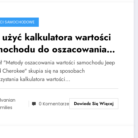
ŚCI SAMOCHODOWE
 użyć kalkulatora wartości
mochodu do oszacowania
rtości Jeep Grand Cherokee?
uł "Metody oszacowania wartości samochodu Jeep
 Cherokee" skupia się na sposobach
zystania kalkulatora wartości…
lvanian
Dowiedz Się Więcej
0 Komentarze
milies