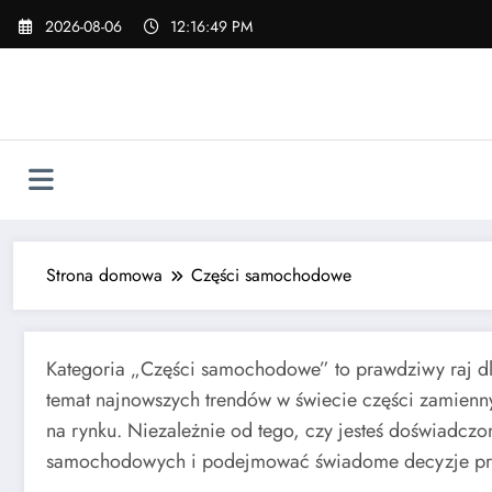
Skip
2026-08-06
12:16:50 PM
to
content
Strona domowa
Części samochodowe
Kategoria „Części samochodowe” to prawdziwy raj dl
temat najnowszych trendów w świecie części zamienn
na rynku. Niezależnie od tego, czy jesteś doświadcz
samochodowych i podejmować świadome decyzje przy i