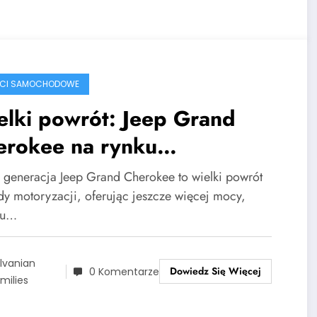
ŚCI SAMOCHODOWE
elki powrót: Jeep Grand
erokee na rynku
erykańskim.
generacja Jeep Grand Cherokee to wielki powrót
dy motoryzacji, oferując jeszcze więcej mocy,
su…
lvanian
Dowiedz Się Więcej
0 Komentarze
milies