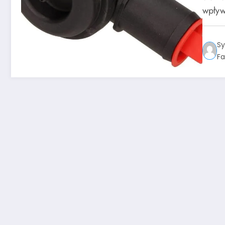
wpływ
Sy
Fa