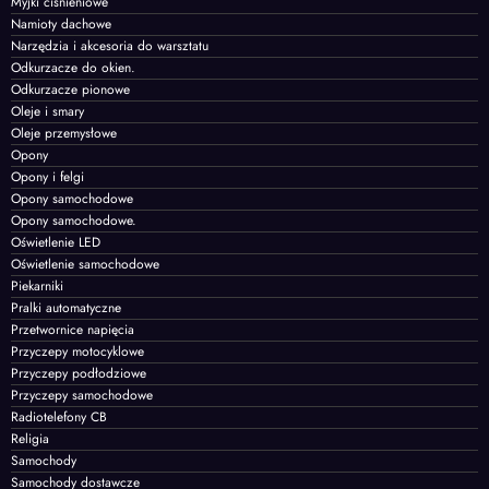
Myjki ciśnieniowe
Namioty dachowe
Narzędzia i akcesoria do warsztatu
Odkurzacze do okien.
Odkurzacze pionowe
Oleje i smary
Oleje przemysłowe
Opony
Opony i felgi
Opony samochodowe
Opony samochodowe.
Oświetlenie LED
Oświetlenie samochodowe
Piekarniki
Pralki automatyczne
Przetwornice napięcia
Przyczepy motocyklowe
Przyczepy podłodziowe
Przyczepy samochodowe
Radiotelefony CB
Religia
Samochody
Samochody dostawcze