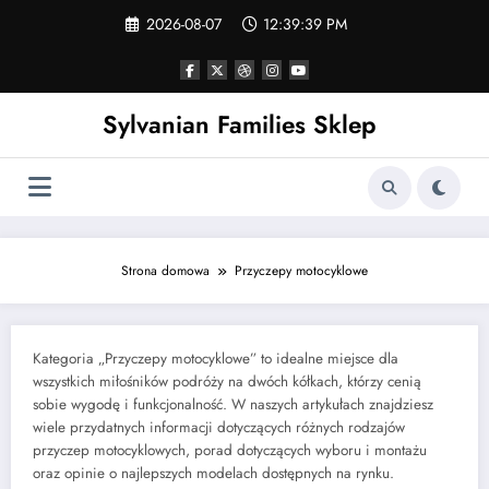
Skip
2026-08-07
12:39:40 PM
to
content
Sylvanian Families Sklep
Strona domowa
Przyczepy motocyklowe
Kategoria „Przyczepy motocyklowe” to idealne miejsce dla
wszystkich miłośników podróży na dwóch kółkach, którzy cenią
sobie wygodę i funkcjonalność. W naszych artykułach znajdziesz
wiele przydatnych informacji dotyczących różnych rodzajów
przyczep motocyklowych, porad dotyczących wyboru i montażu
oraz opinie o najlepszych modelach dostępnych na rynku.