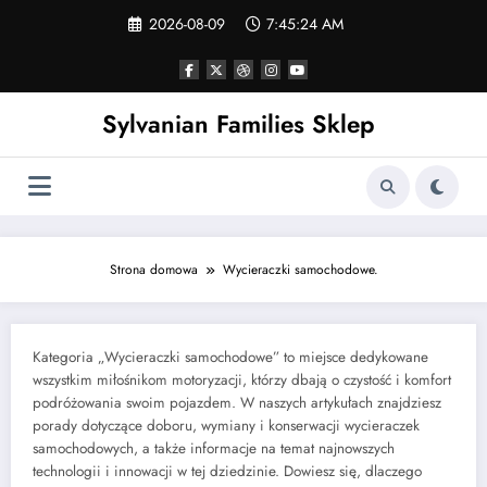
Skip
2026-08-09
7:45:25 AM
to
content
Sylvanian Families Sklep
Strona domowa
Wycieraczki samochodowe.
Kategoria „Wycieraczki samochodowe” to miejsce dedykowane
wszystkim miłośnikom motoryzacji, którzy dbają o czystość i komfort
podróżowania swoim pojazdem. W naszych artykułach znajdziesz
porady dotyczące doboru, wymiany i konserwacji wycieraczek
samochodowych, a także informacje na temat najnowszych
technologii i innowacji w tej dziedzinie. Dowiesz się, dlaczego