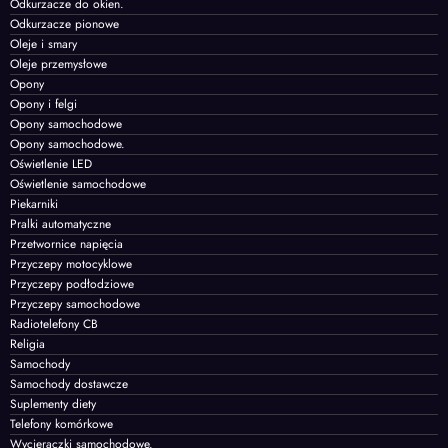
Odkurzacze do okien.
Odkurzacze pionowe
Oleje i smary
Oleje przemysłowe
Opony
Opony i felgi
Opony samochodowe
Opony samochodowe.
Oświetlenie LED
Oświetlenie samochodowe
Piekarniki
Pralki automatyczne
Przetwornice napięcia
Przyczepy motocyklowe
Przyczepy podłodziowe
Przyczepy samochodowe
Radiotelefony CB
Religia
Samochody
Samochody dostawcze
Suplementy diety
Telefony komórkowe
Wycieraczki samochodowe.